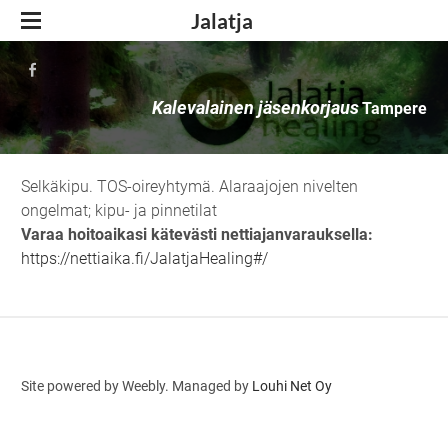
Jalatja
Jäsenkorjaus
Kalevalainen jäsenkorjaus
Kalevalainen jäsenkorjaus
Tampere
SI-nivelet ja lantiokori
Ajanvaraus
Yhteys
Selkäkipu. TOS-oireyhtymä. Alaraajojen nivelten
ongelmat; kipu- ja pinnetilat
Varaa hoitoaikasi kätevästi nettiajanvarauksella
:
https://nettiaika.fi/JalatjaHealing#/
Site powered by Weebly. Managed by
Louhi Net Oy